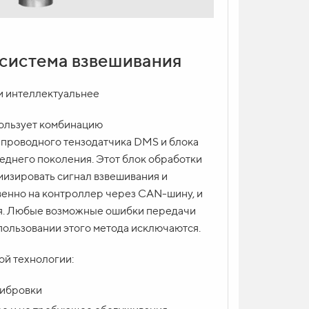
система взвешивания
и интеллектуальнее
ользует комбинацию
проводного тензодатчика DMS и блока
еднего поколения. Этот блок обработки
мизировать сигнал взвешивания и
венно на контроллер через CAN-шину, и
я. Любые возможные ошибки передачи
пользовании этого метода исключаются.
й технологии:
либровки