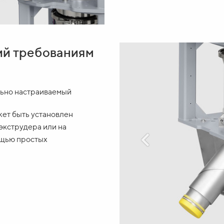
ий требованиям
льно настраиваемый
ет быть установлен
экструдера или на
ощью простых