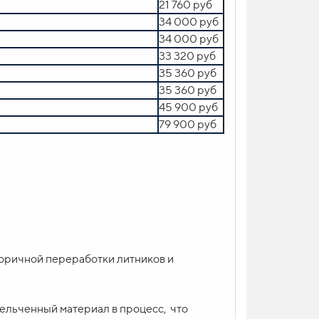
5.180,00 евро
21 760 руб
34 000 руб
34 000 руб
33 320 руб
35 360 руб
35 360 руб
45 900 руб
79 900 руб
решение, объединяющее в себе сушку и
сключает всякий контакт высушенного
 каждый.
торичной переработки литников и
ельченный материал в процесс,
что