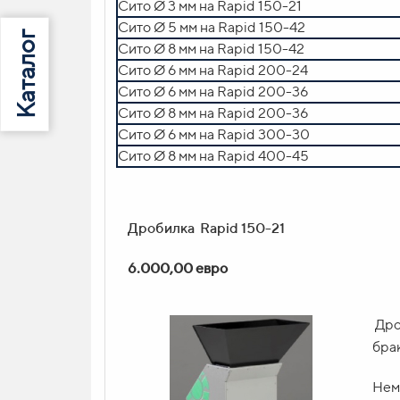
Сито Ø 3 мм на Rapid 150-21
Загрузчик motan METRO swif HOS 10 с в
Сито Ø 5 мм на Rapid 150-42
Сито Ø 8 мм на Rapid 150-42
Сушилка motan swift Compact A 150
Сито Ø 6 мм на Rapid 200-24
Сито Ø 6 мм на Rapid 200-36
15.270,00 евро
Сито Ø 8 мм на Rapid 200-36
Сито Ø 6 мм на Rapid 300-30
Сито Ø 8 мм на Rapid 400-45
Суш
тра
сыр
Дробилка Rapid 150-21
Про
6.000,00 евро
Объ
Два
Дро
бра
Фун
Нем