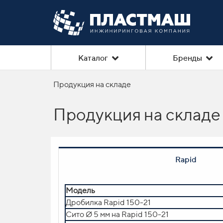
Каталог
Бренды
Продукция на складе
Продукция на складе 
Rapid
Модель
Модель
Дробилка Rapid 150-21
Сушилка motan swift Compact A 150
Сито Ø 5 мм на Rapid 150-21
Прибор прямого добавления красителя 