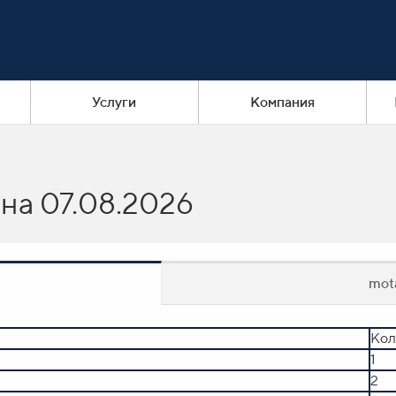
Услуги
Компания
на 07.08.2026
mota
Кол
Кол
1
1
MINICOLOR swift V
1
2