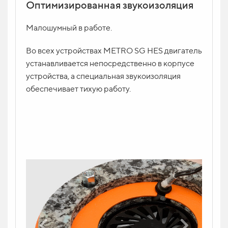
Оптимизированная звукоизоляция
Вопрос по продукту
ИМЯ
Малошумный в работе.
Во всех устройствах METRO SG HES двигатель
устанавливается непосредственно в корпусе
КОНТАКТ *
устройства, а специальная звукоизоляция
обеспечивает тихую работу.
ВАШ ВОПРОС
Отправить заявку
Напишите ваш вопрос в форму и укажите