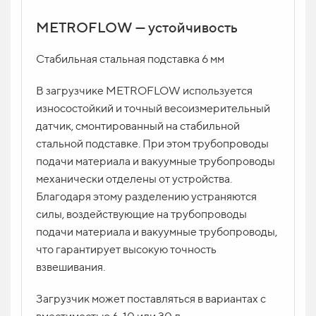
METROFLOW — устойчивость
Вопрос по продукту
ИМЯ
Стабильная стальная подставка 6 мм
В загрузчике METROFLOW используется
износостойкий и точный весоизмерительный
КОНТАКТ *
датчик, смонтированный на стабильной
стальной подставке. При этом трубопроводы
подачи материала и вакуумные трубопроводы
механически отделены от устройства.
ВАШ ВОПРОС
Благодаря этому разделению устраняются
силы, воздействующие на трубопроводы
подачи материала и вакуумные трубопроводы,
что гарантирует высокую точность
взвешивания.
Отправить заявку
Загрузчик может поставляться в вариантах с