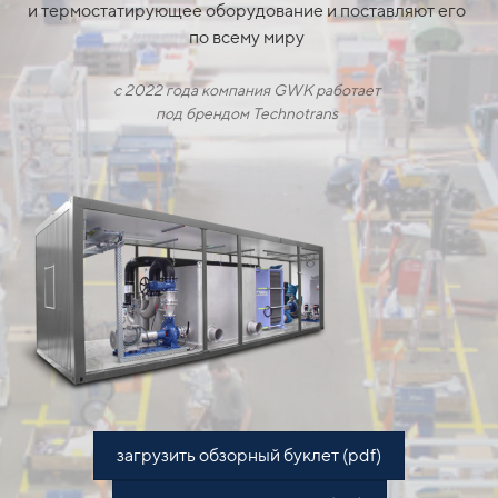
и
термостатирующее оборудование и
поставляют его
по
всему
миру
с 2022 года компания GWK работает
под
брендом
Technotrans
загрузить обзорный буклет (pdf)